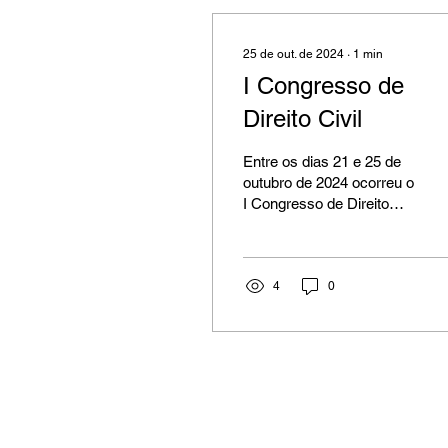
25 de out. de 2024
∙
1
min
I Congresso de
Direito Civil
Entre os dias 21 e 25 de
outubro de 2024 ocorreu o
I Congresso de Direito
Civil da Unex, com
palestras de Conrado
Paulino, Fernanda...
4
0