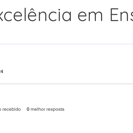
xcelência em Ens
24
o recebido
0
melhor resposta