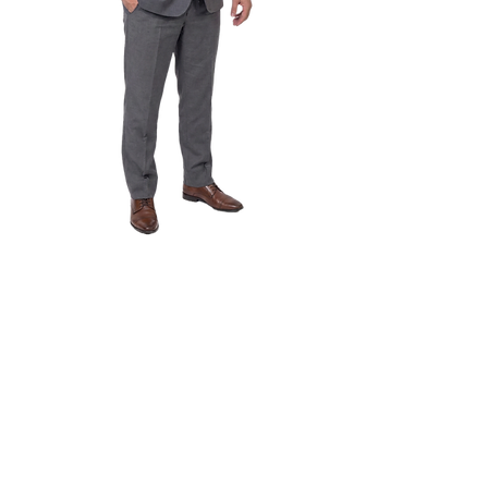
ricardo.menezes@ftc.edu.br
Ricardo Gomes Menezes
Mestre em Letras pela Universidade
Estadual do Sudoeste da Bahia,
Graduado em Direito e pós-
graduado em Direito Médico-
Hospitalar pela Universidade
Católica do Salvador, pós-graduado